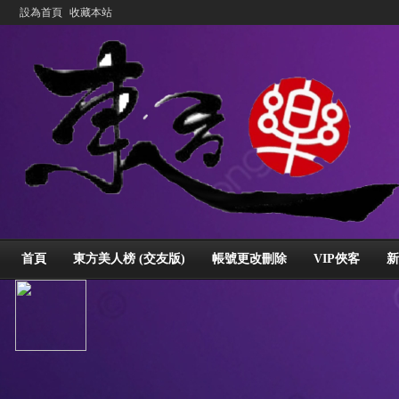
設為首頁
收藏本站
首頁
東方美人榜 (交友版)
帳號更改刪除
VIP俠客
新