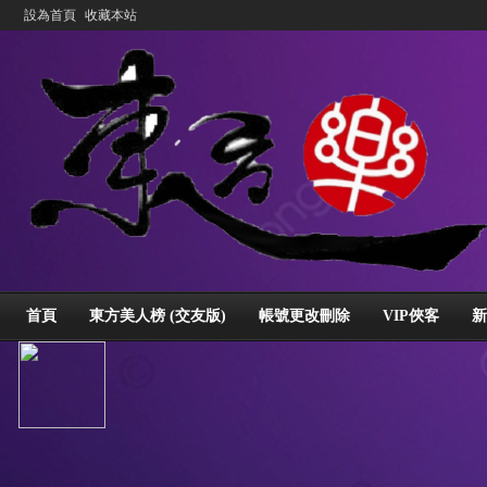
設為首頁
收藏本站
首頁
東方美人榜 (交友版)
帳號更改刪除
VIP俠客
新