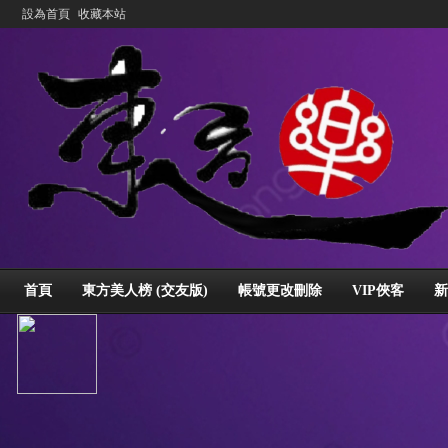
設為首頁
收藏本站
首頁
東方美人榜 (交友版)
帳號更改刪除
VIP俠客
新