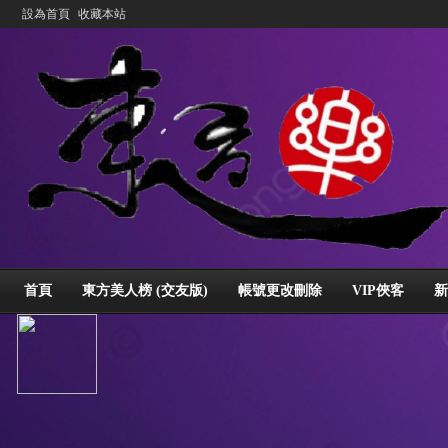
設為首頁
收藏本站
首頁
東方美人榜 (交友版)
帳號更改刪除
VIP俠客
新