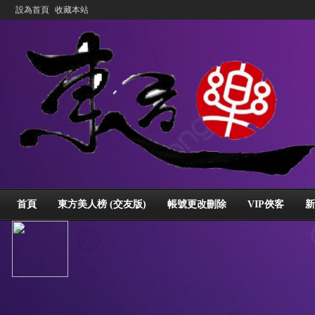
設為首頁
收藏本站
首頁
東方美人榜 (交友版)
帳號更改刪除
VIP俠客
新