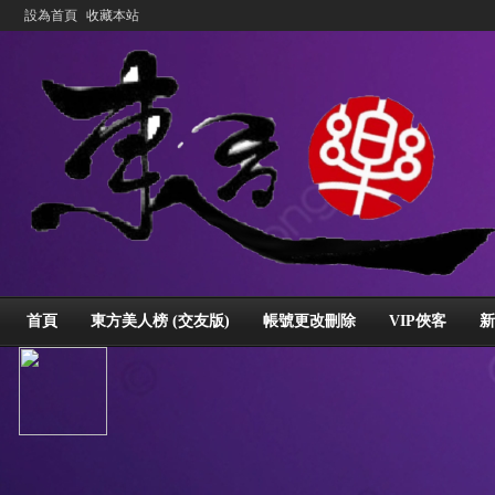
設為首頁
收藏本站
首頁
東方美人榜 (交友版)
帳號更改刪除
VIP俠客
新