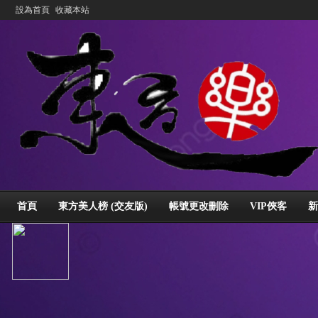
設為首頁
收藏本站
首頁
東方美人榜 (交友版)
帳號更改刪除
VIP俠客
新