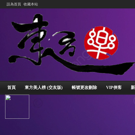
設為首頁
收藏本站
首頁
東方美人榜 (交友版)
帳號更改刪除
VIP俠客
新