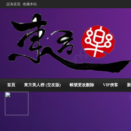
設為首頁
收藏本站
首頁
東方美人榜 (交友版)
帳號更改刪除
VIP俠客
新