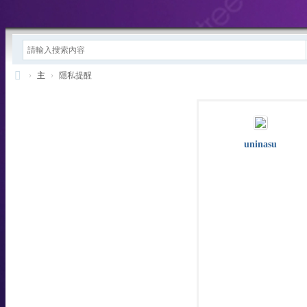
›
主
›
隱私提醒
東
方
樂
uninasu
-
T
W
站