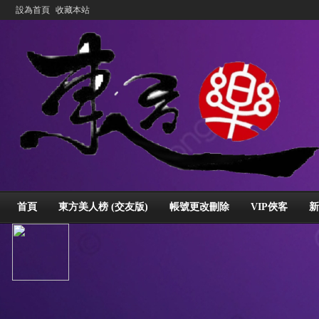
設為首頁
收藏本站
首頁
東方美人榜 (交友版)
帳號更改刪除
VIP俠客
新