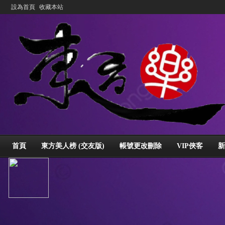
設為首頁
收藏本站
首頁
東方美人榜 (交友版)
帳號更改刪除
VIP俠客
新