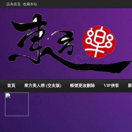
設為首頁
收藏本站
首頁
東方美人榜 (交友版)
帳號更改刪除
VIP俠客
新