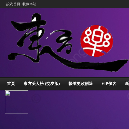
設為首頁
收藏本站
首頁
東方美人榜 (交友版)
帳號更改刪除
VIP俠客
新