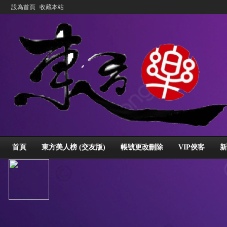
設為首頁
收藏本站
首頁
東方美人榜 (交友版)
帳號更改刪除
VIP俠客
新