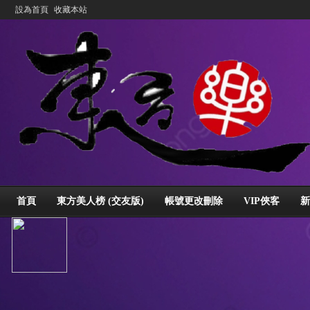
設為首頁
收藏本站
首頁
東方美人榜 (交友版)
帳號更改刪除
VIP俠客
新