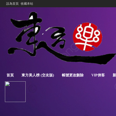
設為首頁
收藏本站
首頁
東方美人榜 (交友版)
帳號更改刪除
VIP俠客