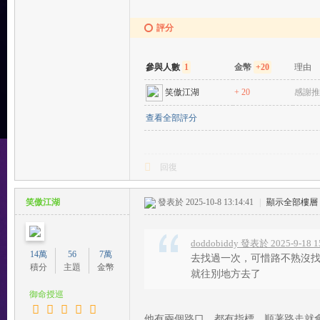
評分
參與人數
1
金幣
+20
理由
笑傲江湖
+ 20
感謝推
查看全部評分
回復
笑傲江湖
發表於 2025-10-8 13:14:41
|
顯示全部樓層
doddobiddy 發表於 2025-9-18 1
14萬
56
7萬
去找過一次，可惜路不熟沒
積分
主題
金幣
就往別地方去了
御命授巡
他有兩個路口，都有指標，順著路走就