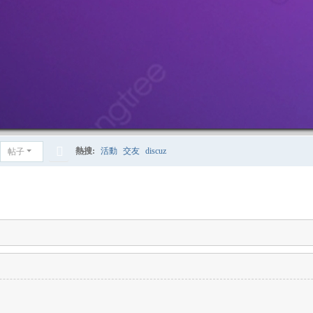
熱搜:
活動
交友
discuz
帖子
搜
索