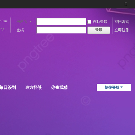
切
換
到
用戶名
自動登錄
找回密碼
窄
ing.
登錄
密碼
立即註冊
版
每日簽到
東方怪談
你畫我猜
快捷導航