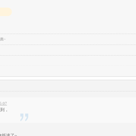
薦~
5:07
找到，
會抵達了~