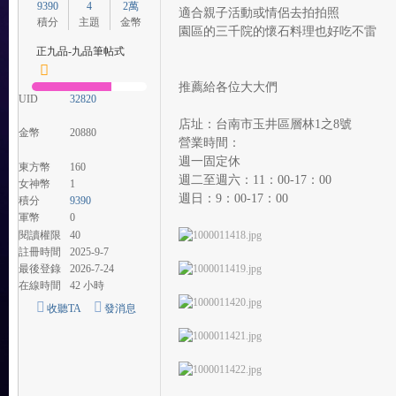
9390
4
2萬
站
適合親子活動或情侶去拍拍照
積分
主題
金幣
園區的三千院的懷石料理也好吃不雷
正九品-九品筆帖式
推薦給各位大大們
UID
32820
店址：台南市玉井區層林1之8號
金幣
20880
營業時間：
週一固定休
東方幣
160
週二至週六：11：00-17：00
女神幣
1
週日：9：00-17：00
積分
9390
軍幣
0
閱讀權限
40
註冊時間
2025-9-7
最後登錄
2026-7-24
在線時間
42 小時
收聽TA
發消息