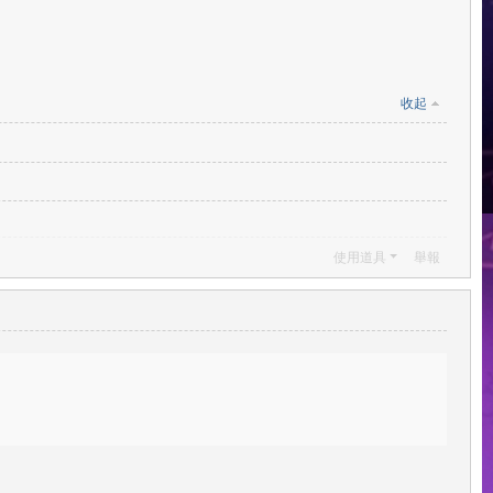
收起
使用道具
舉報