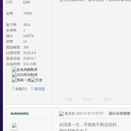
UID
6286
金幣
79490
東方幣
3834
女神幣
3
積分
144570
軍幣
14
閱讀權限
200
註冊時間
2018-4-8
最後登錄
2026-8-7
在線時間
434 小時
收聽TA
發消息
回復
支持
1
反對
0
doddobiddy
發表於 2025-9-18 15:07:07
|
顯示全部樓層
去找過一次，可惜路不熟沒找到，
就往別地方去了