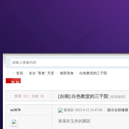
»
首頁
›
全台 "美食" 天堂
›
南部美食
›
白色教堂的三千院
東
方
[台南]
白色教堂的三千院
查看:
312
|
回復:
10
[複製鏈接]
樂
-
tn5678
發表於 2025-9-15 23:47:04
|
顯示全部樓層
T
座落於玉井的園區
W