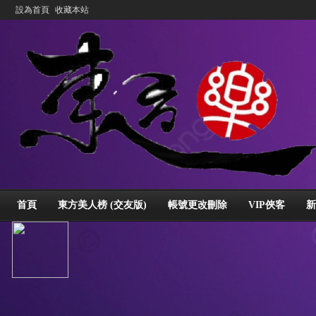
設為首頁
收藏本站
首頁
東方美人榜 (交友版)
帳號更改刪除
VIP俠客
新