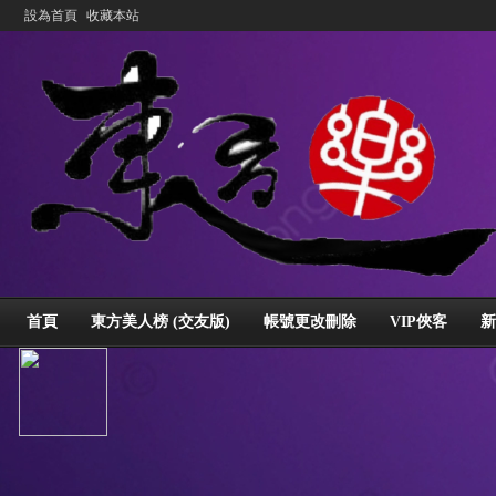
設為首頁
收藏本站
首頁
東方美人榜 (交友版)
帳號更改刪除
VIP俠客
新